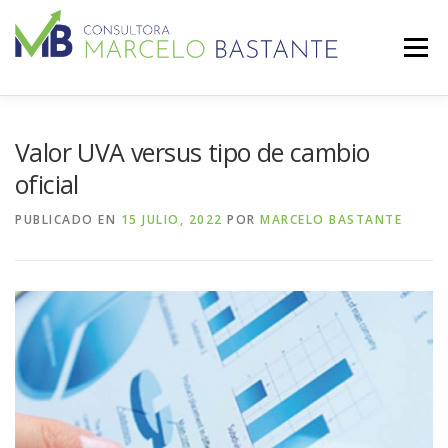
Saltar al contenido
Menú
RED DE EXPERTOS
SERVICIOS
BLOG
Valor UVA versus tipo de cambio
oficial
PUBLICADO EN
15 JULIO, 2022
POR
MARCELO BASTANTE
CONTACTO
NEWSLETTER